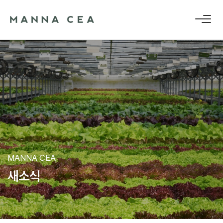
MANNA CEA
새
소
식