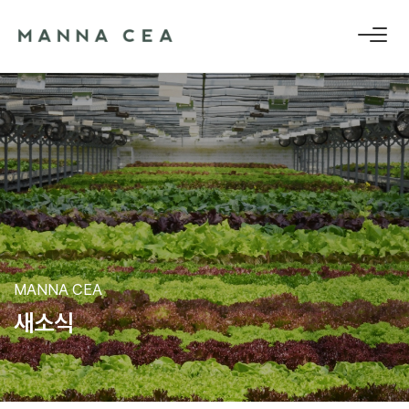
MANNA CEA
새
소
식