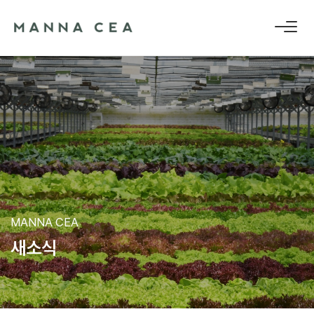
MANNA CEA
새
소
식