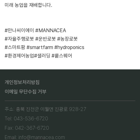
미래 농업을 재배합니다.
#만나씨이에이 #MANNACEA
#자율주행로봇 #운반로봇 #농장로봇
#스마트팜 #smartfarm #hydroponics
#환경제어농업#샐러딩 #뤁스퀘어
개인정보처리방침
이메일 무단수집 거부
주소: 충북 진천군 이월면 진광로 928-27
Tel: 043-536-6720
Fax: 042-367-6720
Email: info@mannacea.com