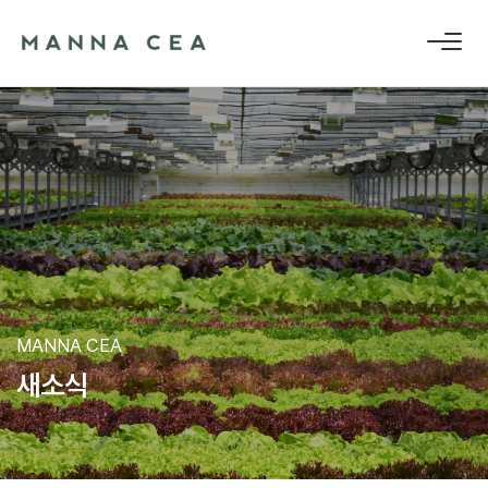
MANNA CEA
새
소
식