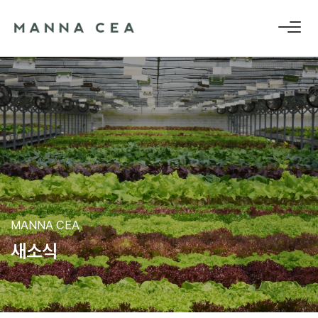
MANNA CEA
새
소
식