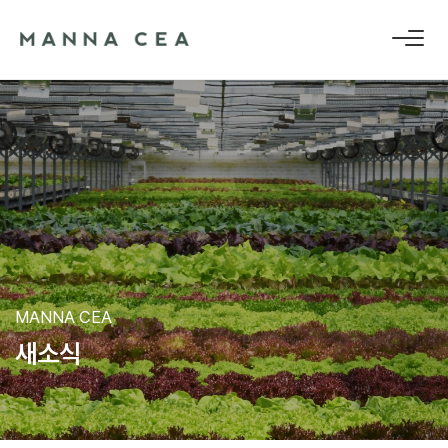
MANNA CEA
새
소
식