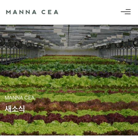
MANNA CEA
새
소
식