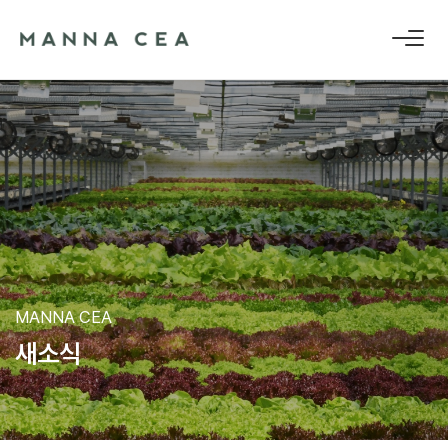
MANNA CEA
새
소
식