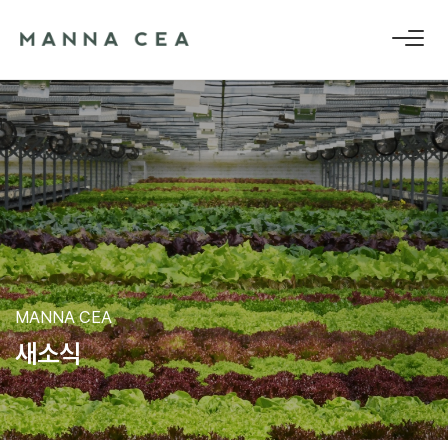
MANNA CEA
새
소
식