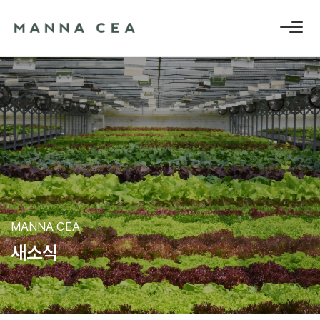
MANNA CEA
새
소
식