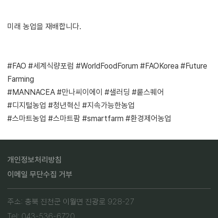
미래 농업을 재배합니다.
#FAO #세계식량포럼 #WorldFoodForum #FAOKorea #Future
Farming
#MANNACEA #만나씨이에이 #샐러딩 #뤁스퀘어
#디지털농업 #청년혁신 #지속가능한농업
#스마트농업 #스마트팜 #smartfarm #환경제어농업
개인정보처리방침
이메일 무단수집 거부
주소: 충북 진천군 이월면 진광로 928-27
Tel: 043-536-6720