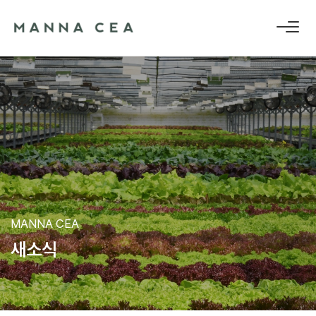
MANNA CEA
새
소
식