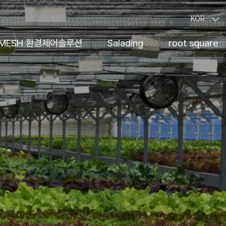
KOR
MESH 환경제어솔루션
Salading
root square