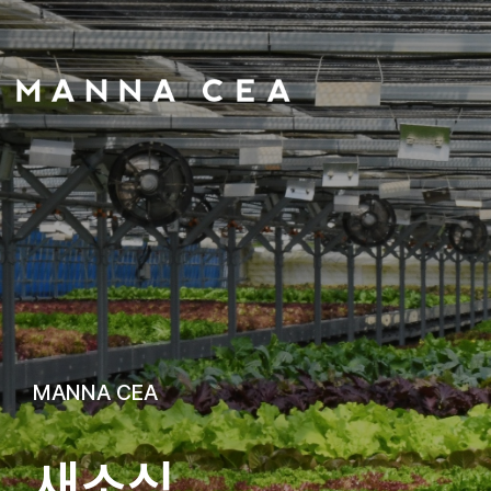
MANNA CEA
새
소
식