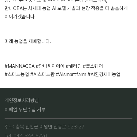
방문해 주신 충북도 및 관계기관 여러분께 감사드리며,
만나CEA는 차세대 농업 AI 모델 개발과 현장 적용을 더 촘촘하게
이어가겠습니다.
미래 농업을 재배합니다.
#MANNACEA #만나씨이에이 #샐러딩 #뤁스퀘어
#스마트농업 #AI스마트팜 #AIsmartfarm #AI환경제어농업
개인정보처리방침
이메일 무단수집 거부
주소: 충북 진천군 이월면 진광로 928-27
Tel: 043-536-6720