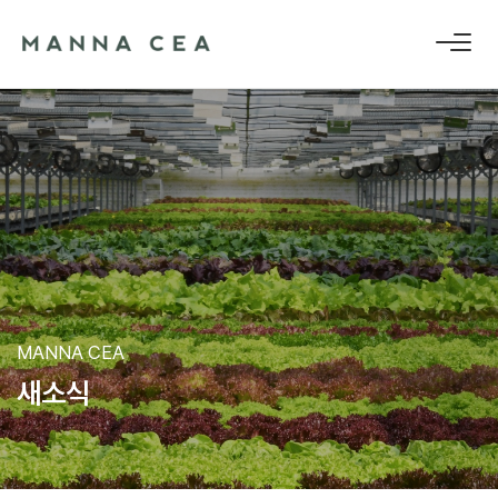
MANNA CEA
새
소
식