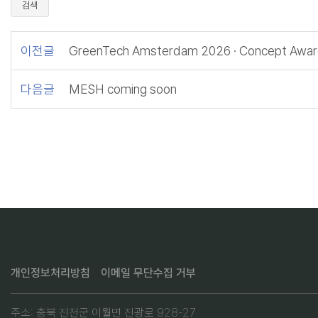
검색
이전글
GreenTech Amsterdam 2026 · Concept Awa
다음글
MESH coming soon
개인정보처리방침
이메일 무단수집 거부
주소: 충북 진천군 이월면 진광로 928-27